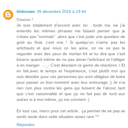
Unknown
26 décembre 2016 à 19:44
Coucou !
Je suis totalement d'accord avec toi , toute ma vie j'ai
entendu les mêmes phrases me faisant penser que je
n'étais pas "normale" ,alors que c'est juste une question de
goût au final, c'est vrai ! Si quelqu'un n'aime pas les
artichauts et que nous on les aime, on ne va pas le
regarder avec des yeux de merlan frit et lui dire que c'est
bizarre quand même de ne pas aimer l'artichaut et l'obliger
à en manger ...-_- C'est désolant ce genre de réactions :/ Et
en fait,avec le temps et l'expérience, c'est plutôt moi qui
suis désolée pour ces personnes qui sont obligées de boire
pour passer un bon moment avec leur entourage ;) Je n'ai
rien non plus contre les gens qui boivent de l'alcool, tant
que c'est raisonnable et que ça ne fait pas de tord aux
autres ni à moi même, ça me convient :)
En tout cas, merci pour cet article , ça permet de ne pas se
sentir seule dans cette situation assez rare ^^
Répondre