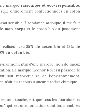
une marque
raisonnée et éco-responsable
.
resque entièrement confectionnées en coton
eau sensible, à tendance atopique, il me faut
 de mon corps
et le coton bio est justement
 réalisés avec
85% de coton bio
et
15% de
0% en coton bio
.
environnemental d'une marque, rien de mieux
ication. La marque Leonor Roversi possède le
duit soit respectueuse de l'environnement,
on n'ait eu recours à aucun produit chimique.
ièrement touché, est que tous les fournisseurs
on
", qui est une fondation dont les membres