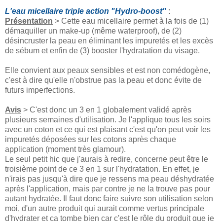
L'eau micellaire triple action "Hydro-boost"
:
Présentation
> Cette eau micellaire permet à la fois de (1)
démaquiller un make-up (même waterproof), de (2)
désincruster la peau en éliminant les impuretés et les excès
de sébum et enfin de (3) booster l'hydratation du visage.
Elle convient aux peaux sensibles et est non comédogène,
c'est à dire qu'elle n'obstrue pas la peau et donc évite de
futurs imperfections.
Avis
> C'est donc un 3 en 1 globalement validé après
plusieurs semaines d'utilisation. Je l'applique tous les soirs
avec un coton et ce qui est plaisant c'est qu'on peut voir les
impuretés déposées sur les cotons après chaque
application (moment très glamour).
Le seul petit hic que j'aurais à redire, concerne peut être le
troisième point de ce 3 en 1 sur l'hydratation. En effet, je
n'irais pas jusqu'à dire que je ressens ma peau déshydratée
après l'application, mais par contre je ne la trouve pas pour
autant hydratée. Il faut donc faire suivre son utilisation selon
moi, d'un autre produit qui aurait comme vertus principale
d'hydrater et ça tombe bien car c'est le rôle du produit que je