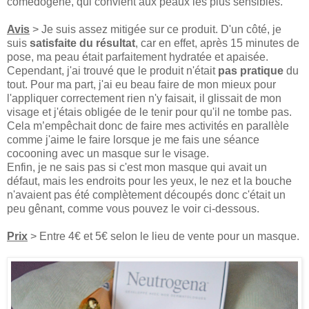
comédogène, qui convient aux peaux les plus sensibles.
Avis
> Je suis assez mitigée sur ce produit. D'un côté, je
suis
satisfaite du résultat
, car en effet, après 15 minutes de
pose, ma peau était parfaitement hydratée et apaisée.
Cependant, j'ai trouvé que le produit n'était
pas pratique
du
tout. Pour ma part, j'ai eu beau faire de mon mieux pour
l'appliquer correctement rien n'y faisait, il glissait de mon
visage et j'étais obligée de le tenir pour qu'il ne tombe pas.
Cela m’empêchait donc de faire mes activités en parallèle
comme j'aime le faire lorsque je me fais une séance
cocooning avec un masque sur le visage.
Enfin, je ne sais pas si c'est mon masque qui avait un
défaut, mais les endroits pour les yeux, le nez et la bouche
n'avaient pas été complètement découpés donc c'était un
peu gênant, comme vous pouvez le voir ci-dessous.
Prix
> Entre 4€ et 5€ selon le lieu de vente pour un masque.